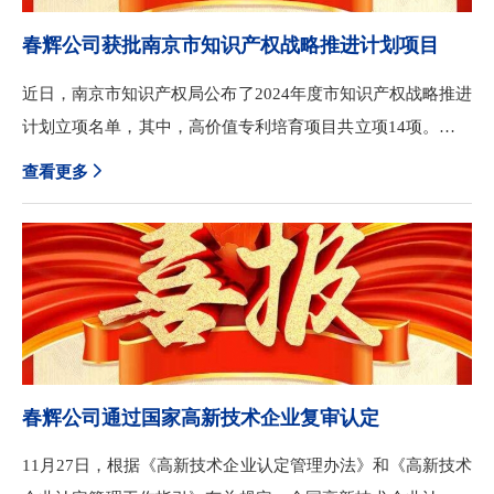
春辉公司获批南京市知识产权战略推进计划项目
近日，南京市知识产权局公布了2024年度市知识产权战略推进
计划立项名单，其中，高价值专利培育项目共立项14项。由春
辉公司独立申报的“二维微结构高性能光纤束及关键技术高价
查看更多
值专利培育中心”项目成功获批立项。高价值专利培育项目是
市知识产权局为全面塑造创新驱动发展新优势，推动知识产权
融合发展设立的重要推进项目。春辉公司本次立项项目以高性
能光纤束关键技术为落脚点，旨在建立健全高价值专利培育平
台，形成一套稳定高效运行机制，为高性能光纤束相关专利的
布局和挖掘提供保障，同时深耕自主技术，突破一批关键技术
攻关，拓宽公司产品系列及应用领域，经过产业化建设，带动
春辉公司通过国家高新技术企业复审认定
国内相关上下游产业链的协同发展。多年来，春辉公司高度重
视知识产权工作，围绕知识产权相关环节，积极进行改革实践
11月27日，根据《高新技术企业认定管理办法》和《高新技术
探索，将知识产权体系与科技成果转化实施有机融合，持续完