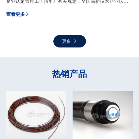
企业认定管理工作指引》有关规定，全国高新技术企业认定管
善专利培育与产出机制。此次获批立项，将进一步提升我司知
理工作领导小组办公室发布了江苏省认定机构2023年认定报备
查看更多
识产权管理能力及产业领域方向的专利导航、专利布局、专利
的第一批高新技术企业名单，春辉公司顺利通过复审认定，再
运营和成果转化能力。春辉公司将以此项目的实施为契机，建
次被授予国家高新技术企业称号。国家高新技术企业是指在
立完善高价值专利培育工作机制，在国家推行发展新质生产力
《国家重点支持的高新技术领域》内，持续进行研究开发与技
更多
的大背景下，立足创新，推动知识产权高效转化，将创新优势
术成果转化，形成企业核心自主知识产权，并以此为基础开展
转化为发展优势。通过强化知识产权保护，助推企业品牌提
经营活动的企业。国家高新技术企业的认定对企业核心技术的
升，赋能企业创新发展。
自主知识产权数量、研发团队、高新产品收入、组织管理能
热销产品
力、成长能力、科技成果转化力等各个方面都有极其严格的要
求，是目前国内对企业在科技综合实力方面的有效评价之一。
自2008年首次被认定为国家高新技术企业以来，春辉公司始终
坚持以创新为驱动力，不断加大科技研发投入，完善技术创新
体系，强化知识产权保护力度，围绕非通信光纤领域开展技术
攻关。未来，春辉公司将继续依托123发展战略，秉持创新发
展理念，积极培养和引进人才，推动产学研深度融合，进一步